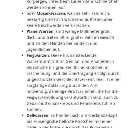
Körpergewichtes beim Laufen sehr schmerzhaft
werden können, auf
oder
Mosaikwarzen
, welche sehr zahlreich,
beetartig und flach wachsend auftreten aber
keine Beschwerden verursachen.
Plane Warzen
: sind wenige Millimeter groß,
flach, und treten oft in großer Zahl im Gesicht
und an den Händen bei Kindern und
Jugendlichen auf.
Feigwarzen
: Diese hochansteckende
Warzenform tritt im Genital- und Analbereich
als rötliche bis grau-weißliche Knötchen in
Erscheinung, und die Übertragung erfolgt durch
ungeschützten Geschlechtsverkehr. Hier ist eine
sorgfältige Abklärung durch den Arzt
notwendig, da einige Virusvarianten, die für die
Feigwarzenbildung verantwortlich sind, auch zu
Gebärmutterhalskrebs und Peniskrebs führen
können.
Dellwarzen
: Es handelt sich um stecknadelkopf-
bis erbsengroße hellrote Knötchen mit einer
Delle in der Mitte, die durch das Pockenvirus