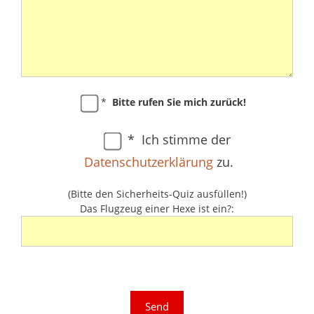
s
t
s
e
e
l
d
a
i
s
e
s
s
e
*
Bitte rufen Sie mich zurück!
e
d
s
i
F
e
* Ich stimme der
e
s
Datenschutzerklärung
zu.
l
e
d
s
(Bitte den Sicherheits-Quiz ausfüllen!)
l
F
Das Flugzeug einer Hexe ist ein?:
e
e
e
l
r
d
.
l
e
e
r